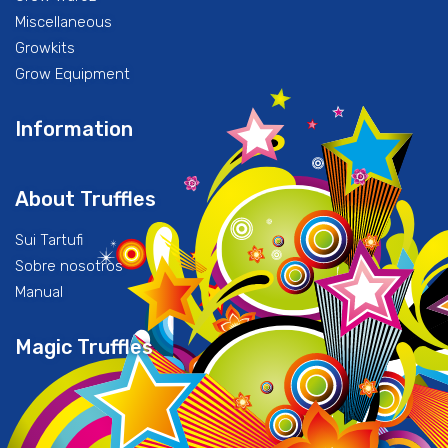
Miscellaneous
Growkits
Grow Equipment
Information
About Truffles
Sui Tartufi
Sobre nosotros
Manual
Magic Truffles