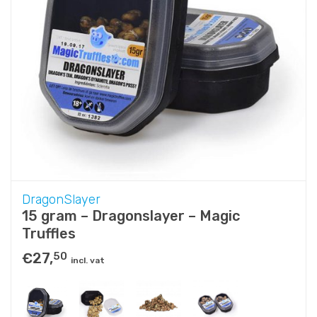
DragonSlayer
15 gram – Dragonslayer – Magic
Truffles
€
27,
50
incl. vat